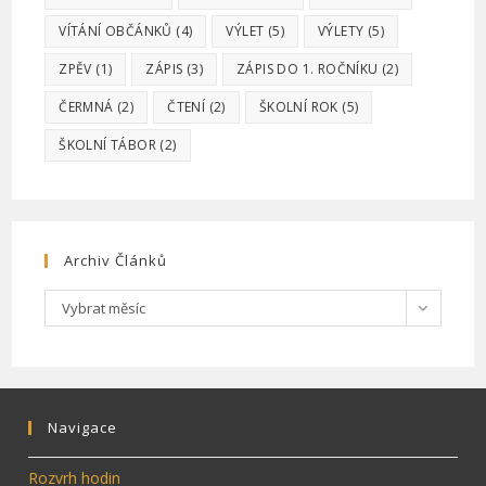
VÍTÁNÍ OBČÁNKŮ
(4)
VÝLET
(5)
VÝLETY
(5)
ZPĚV
(1)
ZÁPIS
(3)
ZÁPIS DO 1. ROČNÍKU
(2)
ČERMNÁ
(2)
ČTENÍ
(2)
ŠKOLNÍ ROK
(5)
ŠKOLNÍ TÁBOR
(2)
Archiv Článků
Archiv
Vybrat měsíc
článků
Navigace
Rozvrh hodin