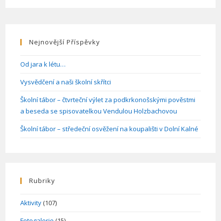
Sýrů
Madeta
Nejnovější Příspěvky
Od jara k létu…
Vysvědčení a naši školní skřítci
Školní tábor – čtvrteční výlet za podkrkonošskými pověstmi
a beseda se spisovatelkou Vendulou Holzbachovou
Školní tábor – středeční osvěžení na koupališti v Dolní Kalné
Rubriky
Aktivity
(107)
Fotogalerie
(15)