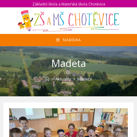
Přejít
Základní škola a Mateřská škola Chotěvice
k
obsahu
NABÍDKA
Madeta
>
Aktuality
>
Madeta