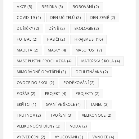
AKCE
(5)
BESÍDKA
(3)
BOBOVÁNÍ
(2)
COVID-19
(4)
DEN UČITELŮ
(2)
DEN ZEMĚ
(2)
DUŠIČKY
(2)
DÝNĚ
(2)
EKOLOGIE
(2)
FOTBAL
(2)
HASIČI
(2)
HRAJEME SI
(16)
MADETA
(2)
MASKY
(4)
MASOPUST
(7)
MASOPUSTNÍ PROCHÁZKA
(4)
MATEŘSKÁ ŠKOLA
(4)
MIMOŘÁDNÉ OPATŘENÍ
(3)
OCHUTNÁVKA
(2)
OVOCE DO ŠKOL
(2)
PODĚKOVÁNÍ
(2)
POŽÁR
(2)
PROJEKT
(4)
PROJEKTY
(2)
SKŘÍTCI
(1)
SPANÍ VE ŠKOLE
(4)
TANEC
(2)
TRUTNOV
(2)
TVOŘENÍ
(3)
VELIKONOCE
(2)
VELIKONOČNÍ DÍLNY
(2)
VODA
(2)
VYSVĚDČENÍ
(2)
VYUČOVÁNÍ
(3)
VÁNOCE
(4)