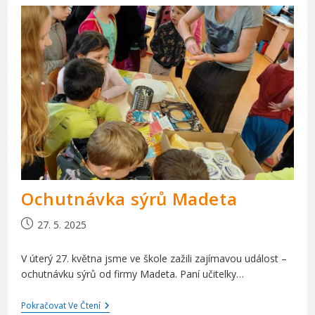
Společnosti
Madeta
Ochutnávka sýrů Madeta
Příspěvek
27. 5. 2025
byl
publikován
V úterý 27. května jsme ve škole zažili zajímavou událost –
ochutnávku sýrů od firmy Madeta. Paní učitelky…
Ochutnávka
Pokračovat Ve Čtení