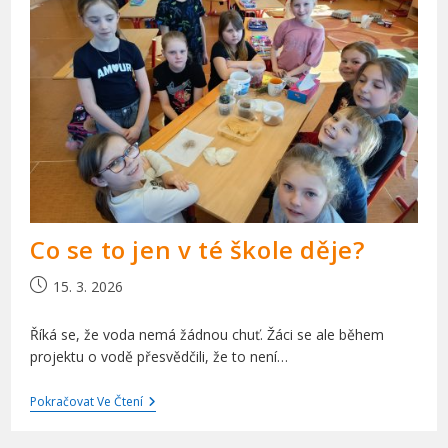
Co se to jen v té škole děje?
Příspěvek
15. 3. 2026
byl
publikován
Říká se, že voda nemá žádnou chuť. Žáci se ale během
projektu o vodě přesvědčili, že to není…
Co
Pokračovat Ve Čtení
Se
To