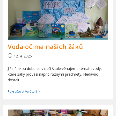
Voda očima našich žáků
Příspěvek
12. 4. 2026
byl
publikován
Již nějakou dobu se v naší škole věnujeme tématu vody,
které žáky provází napříč různými předměty. Nedávno
dostali…
Voda
Pokračovat Ve Čtení
Očima
Našich
Žáků