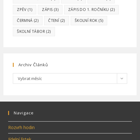
ZPĚV
(1)
ZÁPIS
(3)
ZÁPIS DO 1. ROČNÍKU
(2)
ČERMNÁ
(2)
ČTENÍ
(2)
ŠKOLNÍ ROK
(5)
ŠKOLNÍ TÁBOR
(2)
Archiv Článků
Archiv
Vybrat měsíc
článků
Navigace
Rozvrh hodin
Jídelní lístek