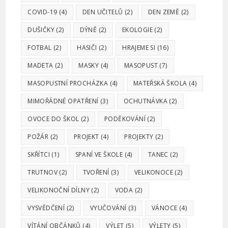
COVID-19
(4)
DEN UČITELŮ
(2)
DEN ZEMĚ
(2)
DUŠIČKY
(2)
DÝNĚ
(2)
EKOLOGIE
(2)
FOTBAL
(2)
HASIČI
(2)
HRAJEME SI
(16)
MADETA
(2)
MASKY
(4)
MASOPUST
(7)
MASOPUSTNÍ PROCHÁZKA
(4)
MATEŘSKÁ ŠKOLA
(4)
MIMOŘÁDNÉ OPATŘENÍ
(3)
OCHUTNÁVKA
(2)
OVOCE DO ŠKOL
(2)
PODĚKOVÁNÍ
(2)
POŽÁR
(2)
PROJEKT
(4)
PROJEKTY
(2)
SKŘÍTCI
(1)
SPANÍ VE ŠKOLE
(4)
TANEC
(2)
TRUTNOV
(2)
TVOŘENÍ
(3)
VELIKONOCE
(2)
VELIKONOČNÍ DÍLNY
(2)
VODA
(2)
VYSVĚDČENÍ
(2)
VYUČOVÁNÍ
(3)
VÁNOCE
(4)
VÍTÁNÍ OBČÁNKŮ
(4)
VÝLET
(5)
VÝLETY
(5)