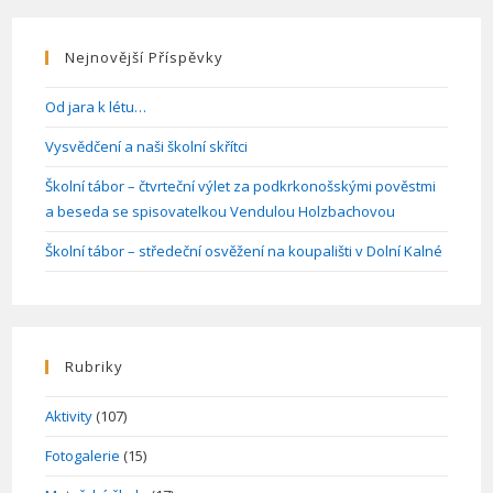
Jen
V
Té
Škole
Nejnovější Příspěvky
Děje?
Od jara k létu…
Vysvědčení a naši školní skřítci
Školní tábor – čtvrteční výlet za podkrkonošskými pověstmi
a beseda se spisovatelkou Vendulou Holzbachovou
Školní tábor – středeční osvěžení na koupališti v Dolní Kalné
Rubriky
Aktivity
(107)
Fotogalerie
(15)