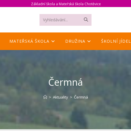
Základní škola a Mateřská škola Chotěvice
Odeslat
Vyhledávání...
hledání
MATEŘSKÁ ŠKOLA
DRUŽINA
ŠKOLNÍ JÍDE
Čermná
>
Aktuality
>
Čermná