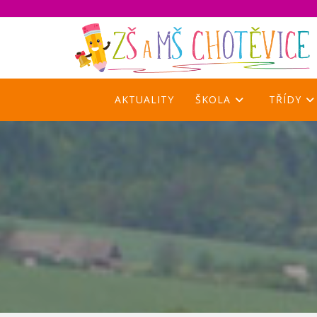
Přejít
k
obsahu
AKTUALITY
ŠKOLA
TŘÍDY