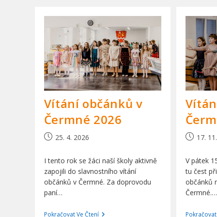
Vítání občánků v
Vítán
Čermné 2026
Čerm
Příspěvek
Příspěvek
25. 4. 2026
17. 11
byl
byl
publikován
publiková
I tento rok se žáci naší školy aktivně
V pátek 1
zapojili do slavnostního vítání
tu čest p
občánků v Čermné. Za doprovodu
občánků n
paní…
Čermné.…
Vítání
Pokračovat Ve Čtení
Pokračovat