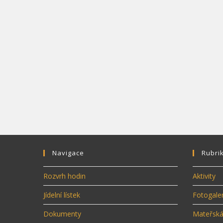
Navigace
Rubri
Rozvrh hodin
Aktivity
Jídelní lístek
Fotogaler
Dokumenty
Mateřská