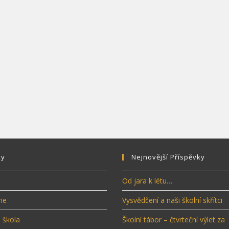
ky
Nejnovější Příspěvky
Od jara k létu…
ie
Vysvědčení a naši školní skřítci
 škola
Školní tábor – čtvrteční výlet za