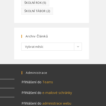
ŠKOLNÍ ROK
(5)
ŠKOLNÍ TÁBOR
(2)
Archiv Článků
Archiv
Vybrat měsíc
článků
Administrace
Přihlášení do
Teams
Přihlášení do
e-mailové schránky
Přihlášení do
administrace webu