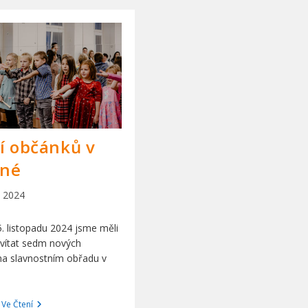
í občánků v
né
. 2024
n
5. listopadu 2024 jsme měli
řivítat sedm nových
a slavnostním obřadu v
Vítání
 Ve Čtení