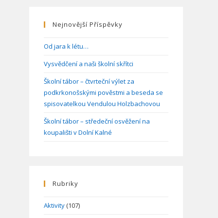
Nejnovější Příspěvky
Od jara k létu…
Vysvědčení a naši školní skřítci
Školní tábor – čtvrteční výlet za
podkrkonošskými pověstmi a beseda se
spisovatelkou Vendulou Holzbachovou
Školní tábor – středeční osvěžení na
koupališti v Dolní Kalné
Rubriky
Aktivity
(107)