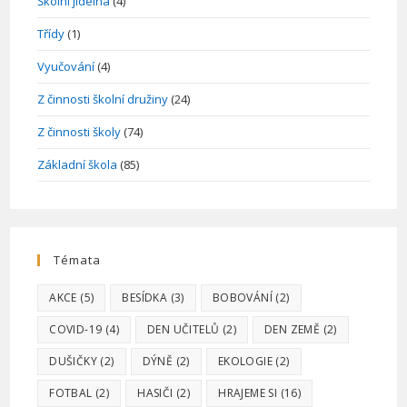
Školní jídelna
(4)
Třídy
(1)
Vyučování
(4)
Z činnosti školní družiny
(24)
Z činnosti školy
(74)
Základní škola
(85)
Témata
AKCE
(5)
BESÍDKA
(3)
BOBOVÁNÍ
(2)
COVID-19
(4)
DEN UČITELŮ
(2)
DEN ZEMĚ
(2)
DUŠIČKY
(2)
DÝNĚ
(2)
EKOLOGIE
(2)
FOTBAL
(2)
HASIČI
(2)
HRAJEME SI
(16)