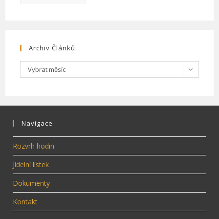
Archiv Článků
Archiv
Vybrat měsíc
článků
Navigace
Rozvrh hodin
Jídelní lístek
Dokumenty
Kontakt