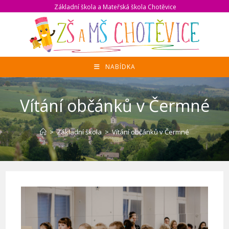
Přejít
Základní škola a Mateřská škola Chotěvice
k
obsahu
NABÍDKA
Vítání občánků v Čermné
>
Základní škola
>
Vítání občánků v Čermné