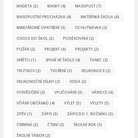
MADETA
(2)
MASKY
(4)
MASOPUST
(7)
MASOPUSTNÍ PROCHÁZKA
(4)
MATEŘSKÁ ŠKOLA
(4)
MIMOŘÁDNÉ OPATŘENÍ
(3)
OCHUTNÁVKA
(2)
OVOCE DO ŠKOL
(2)
PODĚKOVÁNÍ
(2)
POŽÁR
(2)
PROJEKT
(4)
PROJEKTY
(2)
SKŘÍTCI
(1)
SPANÍ VE ŠKOLE
(4)
TANEC
(2)
TRUTNOV
(2)
TVOŘENÍ
(3)
VELIKONOCE
(2)
VELIKONOČNÍ DÍLNY
(2)
VODA
(2)
VYSVĚDČENÍ
(2)
VYUČOVÁNÍ
(3)
VÁNOCE
(4)
VÍTÁNÍ OBČÁNKŮ
(4)
VÝLET
(5)
VÝLETY
(5)
ZPĚV
(1)
ZÁPIS
(3)
ZÁPIS DO 1. ROČNÍKU
(2)
ČERMNÁ
(2)
ČTENÍ
(2)
ŠKOLNÍ ROK
(5)
ŠKOLNÍ TÁBOR
(2)