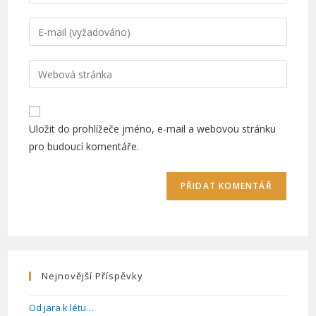
li
přidat
Chcete-
komentář,
li
zadejte
přidat
Zadejte
své
komentář,
adresu
jméno
zadejte
URL
nebo
svou
svého
uživatelské
Uložit do prohlížeče jméno, e-mail a webovou stránku
e-
webu
jméno
pro budoucí komentáře.
mailovou
(volitelně)
adresu
Nejnovější Příspěvky
Od jara k létu…