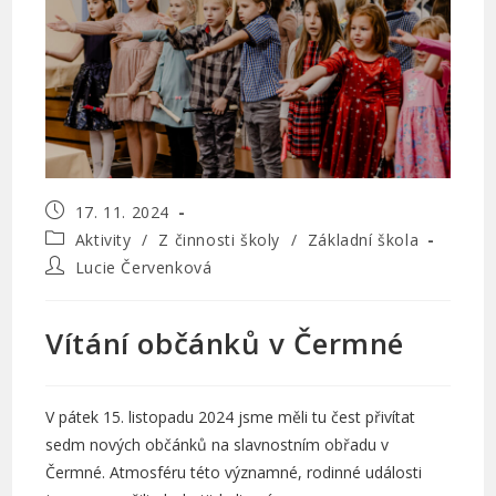
Příspěvek
17. 11. 2024
byl
Rubriky
Aktivity
/
Z činnosti školy
/
Základní škola
publikován
příspěvku
Autor
Lucie Červenková
příspěvku
Vítání občánků v Čermné
V pátek 15. listopadu 2024 jsme měli tu čest přivítat
sedm nových občánků na slavnostním obřadu v
Čermné. Atmosféru této významné, rodinné události