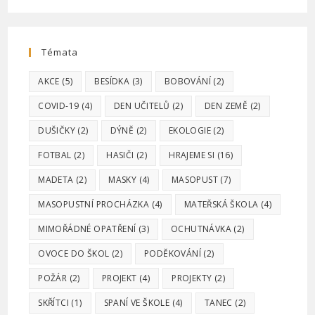
Témata
AKCE
(5)
BESÍDKA
(3)
BOBOVÁNÍ
(2)
COVID-19
(4)
DEN UČITELŮ
(2)
DEN ZEMĚ
(2)
DUŠIČKY
(2)
DÝNĚ
(2)
EKOLOGIE
(2)
FOTBAL
(2)
HASIČI
(2)
HRAJEME SI
(16)
MADETA
(2)
MASKY
(4)
MASOPUST
(7)
MASOPUSTNÍ PROCHÁZKA
(4)
MATEŘSKÁ ŠKOLA
(4)
MIMOŘÁDNÉ OPATŘENÍ
(3)
OCHUTNÁVKA
(2)
OVOCE DO ŠKOL
(2)
PODĚKOVÁNÍ
(2)
POŽÁR
(2)
PROJEKT
(4)
PROJEKTY
(2)
SKŘÍTCI
(1)
SPANÍ VE ŠKOLE
(4)
TANEC
(2)