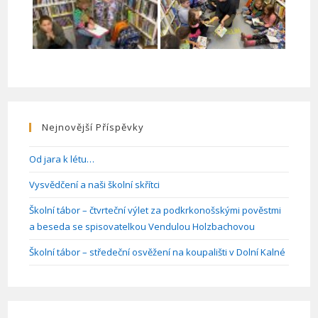
Nejnovější Příspěvky
Od jara k létu…
Vysvědčení a naši školní skřítci
Školní tábor – čtvrteční výlet za podkrkonošskými pověstmi
a beseda se spisovatelkou Vendulou Holzbachovou
Školní tábor – středeční osvěžení na koupališti v Dolní Kalné