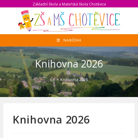
Přejít
Základní škola a Mateřská škola Chotěvice
k
obsahu
NABÍDKA
Knihovna 2026
>
Knihovna 2026
Knihovna 2026