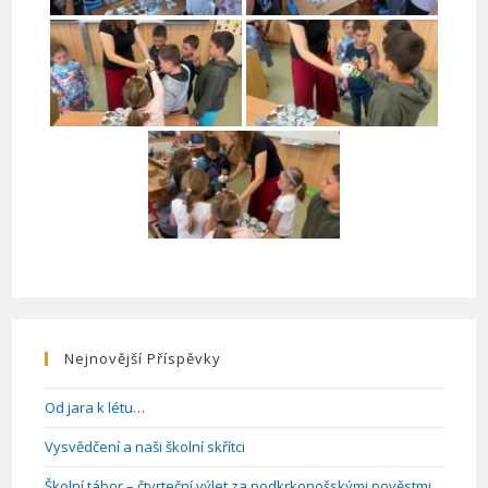
Nejnovější Příspěvky
Od jara k létu…
Vysvědčení a naši školní skřítci
Školní tábor – čtvrteční výlet za podkrkonošskými pověstmi