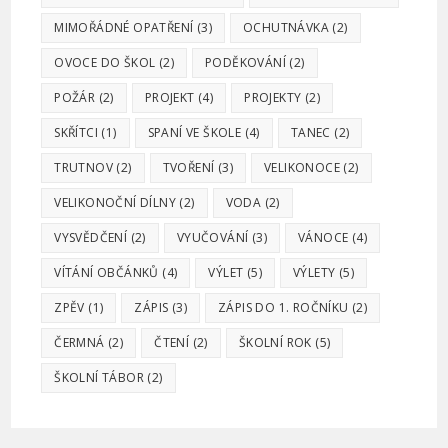
MIMOŘÁDNÉ OPATŘENÍ
(3)
OCHUTNÁVKA
(2)
OVOCE DO ŠKOL
(2)
PODĚKOVÁNÍ
(2)
POŽÁR
(2)
PROJEKT
(4)
PROJEKTY
(2)
SKŘÍTCI
(1)
SPANÍ VE ŠKOLE
(4)
TANEC
(2)
TRUTNOV
(2)
TVOŘENÍ
(3)
VELIKONOCE
(2)
VELIKONOČNÍ DÍLNY
(2)
VODA
(2)
VYSVĚDČENÍ
(2)
VYUČOVÁNÍ
(3)
VÁNOCE
(4)
VÍTÁNÍ OBČÁNKŮ
(4)
VÝLET
(5)
VÝLETY
(5)
ZPĚV
(1)
ZÁPIS
(3)
ZÁPIS DO 1. ROČNÍKU
(2)
ČERMNÁ
(2)
ČTENÍ
(2)
ŠKOLNÍ ROK
(5)
ŠKOLNÍ TÁBOR
(2)