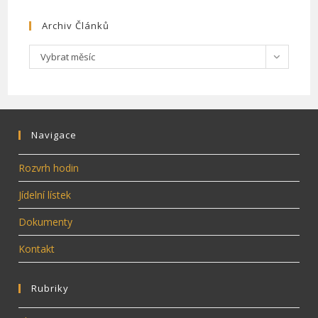
Archiv Článků
Archiv
Vybrat měsíc
článků
Navigace
Rozvrh hodin
Jídelní lístek
Dokumenty
Kontakt
Rubriky