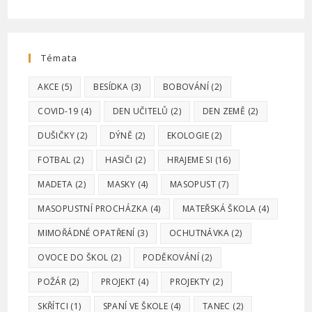
Témata
AKCE
(5)
BESÍDKA
(3)
BOBOVÁNÍ
(2)
COVID-19
(4)
DEN UČITELŮ
(2)
DEN ZEMĚ
(2)
DUŠIČKY
(2)
DÝNĚ
(2)
EKOLOGIE
(2)
FOTBAL
(2)
HASIČI
(2)
HRAJEME SI
(16)
MADETA
(2)
MASKY
(4)
MASOPUST
(7)
MASOPUSTNÍ PROCHÁZKA
(4)
MATEŘSKÁ ŠKOLA
(4)
MIMOŘÁDNÉ OPATŘENÍ
(3)
OCHUTNÁVKA
(2)
OVOCE DO ŠKOL
(2)
PODĚKOVÁNÍ
(2)
POŽÁR
(2)
PROJEKT
(4)
PROJEKTY
(2)
SKŘÍTCI
(1)
SPANÍ VE ŠKOLE
(4)
TANEC
(2)