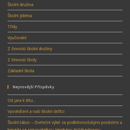
Školní družina
Školní jídelna
Třídy
Vyučování
Z činnosti školní družiny
Z činnosti školy
Základní škola
Nejnovější Příspěvky
Od jara k létu…
Vysvědčení a naši školní skřítci
Školní tábor – čtvrteční výlet za podkrkonošskými pověstmi a
beseda se spisovatelkou Vendulou Holzbachovou