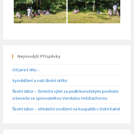
Nejnovější Příspěvky
Od jara k létu…
Vysvědčení a naši školní skřítci
Školní tábor – čtvrteční výlet za podkrkonošskými pověstmi
a beseda se spisovatelkou Vendulou Holzbachovou
Školní tábor – středeční osvěžení na koupališti v Dolní Kalné