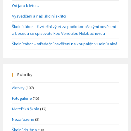
Od jara k létu…
Vysvědčení a naši školní skřítci
Školní tábor – čtvrteční výlet za podkrkonošskými pověstmi
a beseda se spisovatelkou Vendulou Holzbachovou
Školní tábor – středeční osvěžení na koupališti v Dolní Kalné
Rubriky
Aktivity
(107)
Fotogalerie
(15)
Mateřská škola
(17)
Nezařazené
(3)
Školní družina
(10)