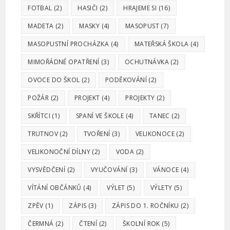
FOTBAL
(2)
HASIČI
(2)
HRAJEME SI
(16)
MADETA
(2)
MASKY
(4)
MASOPUST
(7)
MASOPUSTNÍ PROCHÁZKA
(4)
MATEŘSKÁ ŠKOLA
(4)
MIMOŘÁDNÉ OPATŘENÍ
(3)
OCHUTNÁVKA
(2)
OVOCE DO ŠKOL
(2)
PODĚKOVÁNÍ
(2)
POŽÁR
(2)
PROJEKT
(4)
PROJEKTY
(2)
SKŘÍTCI
(1)
SPANÍ VE ŠKOLE
(4)
TANEC
(2)
TRUTNOV
(2)
TVOŘENÍ
(3)
VELIKONOCE
(2)
VELIKONOČNÍ DÍLNY
(2)
VODA
(2)
VYSVĚDČENÍ
(2)
VYUČOVÁNÍ
(3)
VÁNOCE
(4)
VÍTÁNÍ OBČÁNKŮ
(4)
VÝLET
(5)
VÝLETY
(5)
ZPĚV
(1)
ZÁPIS
(3)
ZÁPIS DO 1. ROČNÍKU
(2)
ČERMNÁ
(2)
ČTENÍ
(2)
ŠKOLNÍ ROK
(5)