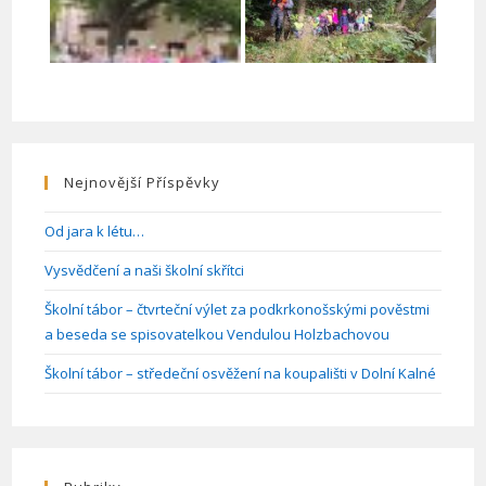
Nejnovější Příspěvky
Od jara k létu…
Vysvědčení a naši školní skřítci
Školní tábor – čtvrteční výlet za podkrkonošskými pověstmi
a beseda se spisovatelkou Vendulou Holzbachovou
Školní tábor – středeční osvěžení na koupališti v Dolní Kalné