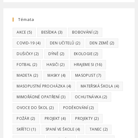
Témata
AKCE
(5)
BESÍDKA
(3)
BOBOVÁNÍ
(2)
COVID-19
(4)
DEN UČITELŮ
(2)
DEN ZEMĚ
(2)
DUŠIČKY
(2)
DÝNĚ
(2)
EKOLOGIE
(2)
FOTBAL
(2)
HASIČI
(2)
HRAJEME SI
(16)
MADETA
(2)
MASKY
(4)
MASOPUST
(7)
MASOPUSTNÍ PROCHÁZKA
(4)
MATEŘSKÁ ŠKOLA
(4)
MIMOŘÁDNÉ OPATŘENÍ
(3)
OCHUTNÁVKA
(2)
OVOCE DO ŠKOL
(2)
PODĚKOVÁNÍ
(2)
POŽÁR
(2)
PROJEKT
(4)
PROJEKTY
(2)
SKŘÍTCI
(1)
SPANÍ VE ŠKOLE
(4)
TANEC
(2)