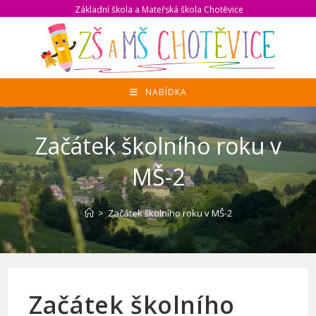
Přejít
Základní škola a Mateřská škola Chotěvice
k
obsahu
NABÍDKA
Začátek školního roku v
MŠ-2
>
Začátek školního roku v MŠ-2
Začátek školního