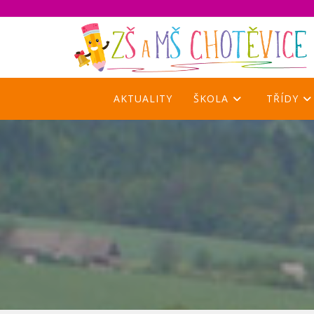
Přejít
k
obsahu
AKTUALITY
ŠKOLA
TŘÍDY