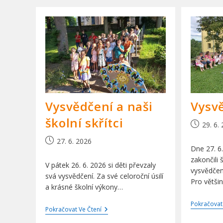
Vysvědčení a naši
Vysv
školní skřítci
Příspěvek
29. 6.
byl
Příspěvek
27. 6. 2026
publiková
Dne 27. 6
byl
zakončili 
publikován
V pátek 26. 6. 2026 si děti převzaly
vysvědčen
svá vysvědčení. Za své celoroční úsilí
Pro větši
a krásné školní výkony…
Pokračovat
Vysvědčení
Pokračovat Ve Čtení
A