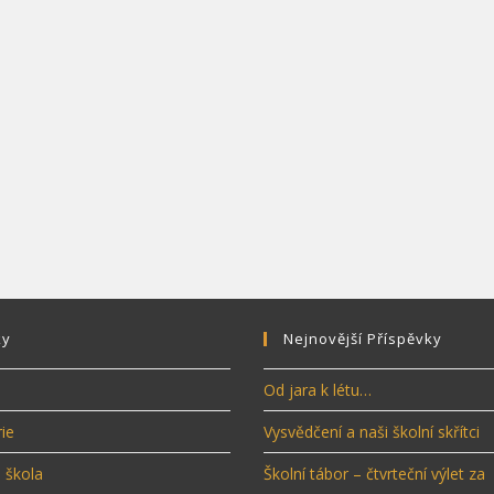
ky
Nejnovější Příspěvky
Od jara k létu…
ie
Vysvědčení a naši školní skřítci
 škola
Školní tábor – čtvrteční výlet za