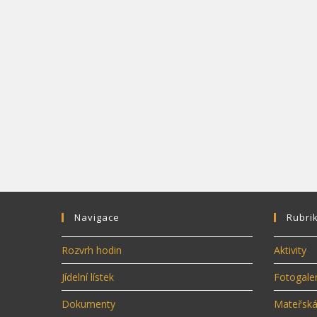
Navigace
Rubri
Rozvrh hodin
Aktivity
Jídelní lístek
Fotogaler
Dokumenty
Mateřská