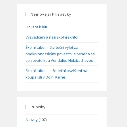
Nejnovější Příspěvky
Od jara k létu…
Vysvědčení a naši školní skřítci
Školní tábor – čtvrteční výlet za
podkrkonošskými pověstmi a beseda se
spisovatelkou Vendulou Holzbachovou
Školní tábor – středeční osvěžení na
koupališti v Dolní Kalné
Rubriky
Aktivity
(107)