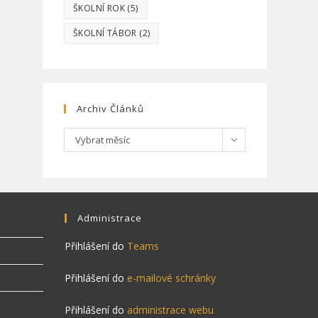
ŠKOLNÍ ROK
(5)
ŠKOLNÍ TÁBOR
(2)
Archiv Článků
Archiv
Vybrat měsíc
článků
Administrace
Přihlášení do
Teams
Přihlášení do
e-mailové schránky
Přihlášení do
administrace webu