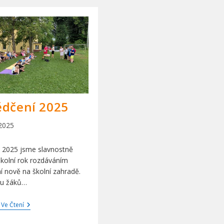
ědčení 2025
 2025
n
. 2025 jsme slavnostně
školní rok rozdáváním
í nově na školní zahradě.
nu žáků…
Vysvědčení
 Ve Čtení
2025