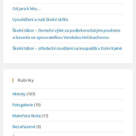
Od jara k létu…
Vysvědčení a naši školní skřítci
Školní tábor – čtvrteční výlet za podkrkonošskými pověstmi
a beseda se spisovatelkou Vendulou Holzbachovou
Školní tábor – středeční osvěžení na koupališti v Dolní Kalné
Rubriky
Aktivity
(107)
Fotogalerie
(15)
Mateřská škola
(17)
Nezařazené
(3)