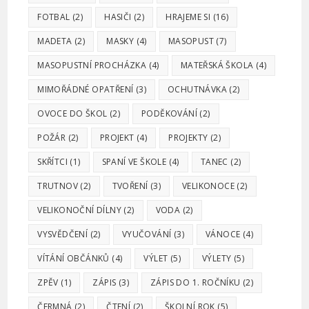
FOTBAL
(2)
HASIČI
(2)
HRAJEME SI
(16)
MADETA
(2)
MASKY
(4)
MASOPUST
(7)
MASOPUSTNÍ PROCHÁZKA
(4)
MATEŘSKÁ ŠKOLA
(4)
MIMOŘÁDNÉ OPATŘENÍ
(3)
OCHUTNÁVKA
(2)
OVOCE DO ŠKOL
(2)
PODĚKOVÁNÍ
(2)
POŽÁR
(2)
PROJEKT
(4)
PROJEKTY
(2)
SKŘÍTCI
(1)
SPANÍ VE ŠKOLE
(4)
TANEC
(2)
TRUTNOV
(2)
TVOŘENÍ
(3)
VELIKONOCE
(2)
VELIKONOČNÍ DÍLNY
(2)
VODA
(2)
VYSVĚDČENÍ
(2)
VYUČOVÁNÍ
(3)
VÁNOCE
(4)
VÍTÁNÍ OBČÁNKŮ
(4)
VÝLET
(5)
VÝLETY
(5)
ZPĚV
(1)
ZÁPIS
(3)
ZÁPIS DO 1. ROČNÍKU
(2)
ČERMNÁ
(2)
ČTENÍ
(2)
ŠKOLNÍ ROK
(5)