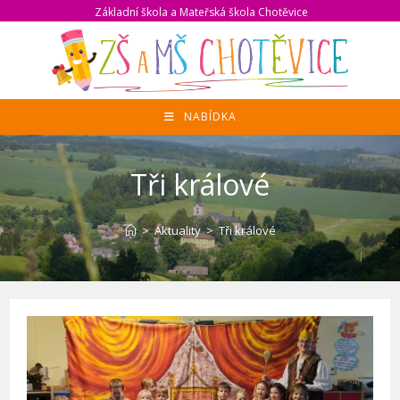
Přejít
Základní škola a Mateřská škola Chotěvice
k
obsahu
NABÍDKA
Tři králové
>
Aktuality
>
Tři králové