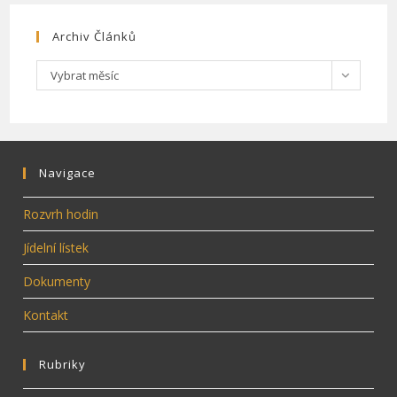
Archiv Článků
Archiv
Vybrat měsíc
článků
Navigace
Rozvrh hodin
Jídelní lístek
Dokumenty
Kontakt
Rubriky