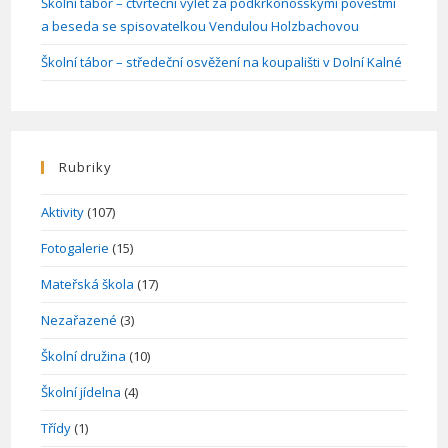
Školní tábor – čtvrteční výlet za podkrkonošskými pověstmi
a beseda se spisovatelkou Vendulou Holzbachovou
Školní tábor – středeční osvěžení na koupališti v Dolní Kalné
Rubriky
Aktivity
(107)
Fotogalerie
(15)
Mateřská škola
(17)
Nezařazené
(3)
Školní družina
(10)
Školní jídelna
(4)
Třídy
(1)