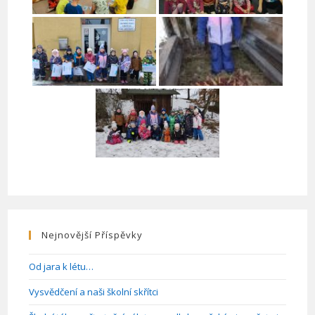
Nejnovější Příspěvky
Od jara k létu…
Vysvědčení a naši školní skřítci