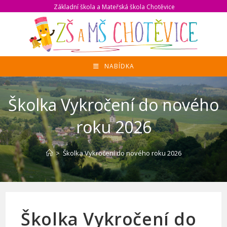
Přejít
Základní škola a Mateřská škola Chotěvice
k
obsahu
NABÍDKA
Školka Vykročení do nového
roku 2026
>
Školka Vykročení do nového roku 2026
Školka Vykročení do