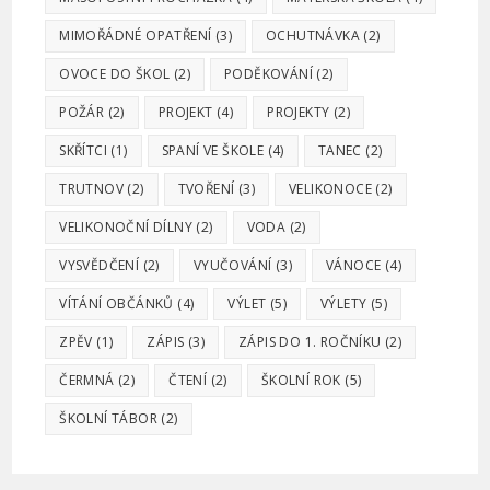
MIMOŘÁDNÉ OPATŘENÍ
(3)
OCHUTNÁVKA
(2)
OVOCE DO ŠKOL
(2)
PODĚKOVÁNÍ
(2)
POŽÁR
(2)
PROJEKT
(4)
PROJEKTY
(2)
SKŘÍTCI
(1)
SPANÍ VE ŠKOLE
(4)
TANEC
(2)
TRUTNOV
(2)
TVOŘENÍ
(3)
VELIKONOCE
(2)
VELIKONOČNÍ DÍLNY
(2)
VODA
(2)
VYSVĚDČENÍ
(2)
VYUČOVÁNÍ
(3)
VÁNOCE
(4)
VÍTÁNÍ OBČÁNKŮ
(4)
VÝLET
(5)
VÝLETY
(5)
ZPĚV
(1)
ZÁPIS
(3)
ZÁPIS DO 1. ROČNÍKU
(2)
ČERMNÁ
(2)
ČTENÍ
(2)
ŠKOLNÍ ROK
(5)
ŠKOLNÍ TÁBOR
(2)