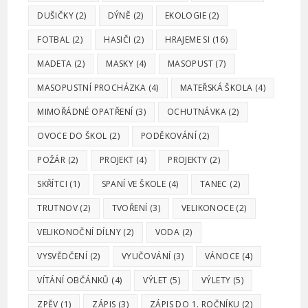
DUŠIČKY
(2)
DÝNĚ
(2)
EKOLOGIE
(2)
FOTBAL
(2)
HASIČI
(2)
HRAJEME SI
(16)
MADETA
(2)
MASKY
(4)
MASOPUST
(7)
MASOPUSTNÍ PROCHÁZKA
(4)
MATEŘSKÁ ŠKOLA
(4)
MIMOŘÁDNÉ OPATŘENÍ
(3)
OCHUTNÁVKA
(2)
OVOCE DO ŠKOL
(2)
PODĚKOVÁNÍ
(2)
POŽÁR
(2)
PROJEKT
(4)
PROJEKTY
(2)
SKŘÍTCI
(1)
SPANÍ VE ŠKOLE
(4)
TANEC
(2)
TRUTNOV
(2)
TVOŘENÍ
(3)
VELIKONOCE
(2)
VELIKONOČNÍ DÍLNY
(2)
VODA
(2)
VYSVĚDČENÍ
(2)
VYUČOVÁNÍ
(3)
VÁNOCE
(4)
VÍTÁNÍ OBČÁNKŮ
(4)
VÝLET
(5)
VÝLETY
(5)
ZPĚV
(1)
ZÁPIS
(3)
ZÁPIS DO 1. ROČNÍKU
(2)