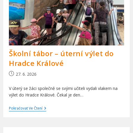
Školní tábor – úterní výlet do
Hradce Králové
Příspěvek
27. 6. 2026
byl
publikován
V úterý se žáci společně se svými učiteli vydali vlakem na
výlet do Hradce Králové. Čekal je den…
Školní
Pokračovat Ve Čtení
Tábor
–
Úterní
Výlet
Do