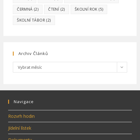
ČERMNÁ
(2)
ČTENÍ
(2)
ŠKOLNÍ ROK
(5)
ŠKOLNÍ TÁBOR
(2)
Archiv Článků
Archiv
Vybrat měsíc
článků
Navigace
Rozvrh hodin
Jídelní lístek
Dokumenty