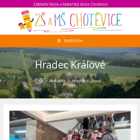
Přejít
Základní škola a Mateřská škola Chotěvice
k
obsahu
NABÍDKA
Hradec Králové
>
Aktuality
>
Hradec Králové