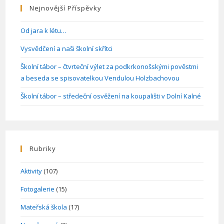
Hradce
Nejnovější Příspěvky
Králové
Od jara k létu…
Vysvědčení a naši školní skřítci
Školní tábor – čtvrteční výlet za podkrkonošskými pověstmi
a beseda se spisovatelkou Vendulou Holzbachovou
Školní tábor – středeční osvěžení na koupališti v Dolní Kalné
Rubriky
Aktivity
(107)
Fotogalerie
(15)
Mateřská škola
(17)